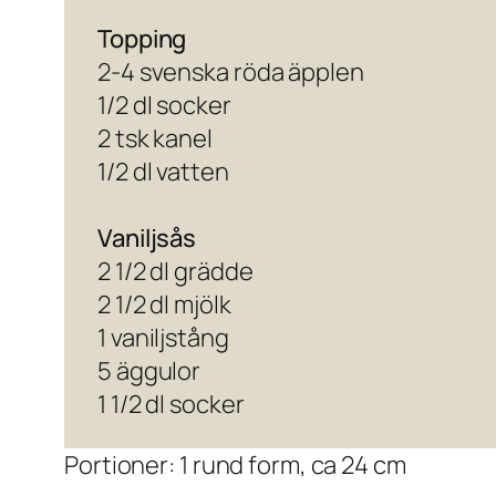
Topping
2-4 svenska röda äpplen
1/2 dl socker
2 tsk kanel
1/2 dl vatten
Vaniljsås
2 1/2 dl grädde
2 1/2 dl mjölk
1 vaniljstång
5 äggulor
1 1/2 dl socker
Portioner: 1 rund form, ca 24 cm