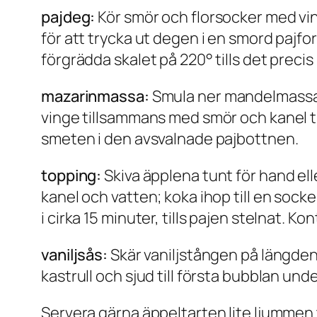
pajdeg:
Kör smör och florsocker med vinge 
för att trycka ut degen i en smord pajf
förgrädda skalet på 220° tills det precis b
mazarinmassa:
Smula ner mandelmassan
vinge tillsammans med smör och kanel tills
smeten i den avsvalnade pajbottnen.
topping:
Skiva äpplena tunt för hand el
kanel och vatten; koka ihop till en soc
i cirka 15 minuter, tills pajen stelnat. K
vaniljsås:
Skär vaniljstången på längden
kastrull och sjud till första bubblan unde
Servera gärna äppeltarten lite ljummen 