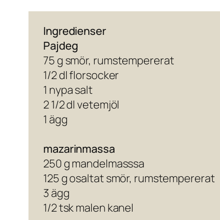
Ingredienser
Pajdeg
75 g smör, rumstempererat
1/2 dl florsocker
1 nypa salt
2 1/2 dl vetemjöl
1 ägg
mazarinmassa
250 g mandelmasssa
125 g osaltat smör, rumstempererat
3 ägg
1/2 tsk malen kanel