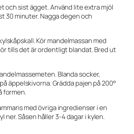
let och sist ägget. Använd lite extra mjöl
inst 30 minuter. Nagga degen och
 kylskåpskall. Kör mandelmassan med
ör tills det är ordentligt blandat. Bred ut
å mandelmassemeten. Blanda socker,
n på äppelskivorna. Grädda pajen på 200°
på formen.
lsammans med övriga ingredienser i en
yl ner. Såsen håller 3-4 dagar i kylen.