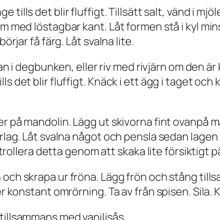
tills det blir fluffigt. Tillsätt salt, vänd i mjö
orm med löstagbar kant. Låt formen stå i kyl m
örjar få färg. Låt svalna lite.
 i degbunken, eller riv med rivjärn om den är
 det blir fluffigt. Knäck i ett ägg i taget och k
ler på mandolin. Lägg ut skivorna fint ovanp
kerlag. Låt svalna något och pensla sedan lage
ontrollera detta genom att skaka lite försiktigt 
 och skrapa ur fröna. Lägg frön och stång til
r konstant omrörning. Ta av från spisen. Sila. K
tillsammans med vaniljsås.