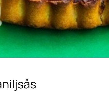
niljsås