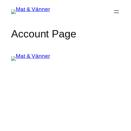
Hoppa
till
innehåll
Account Page