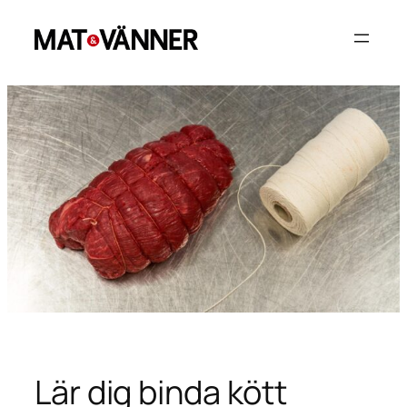
Hoppa
till
innehåll
Lär dig binda kött