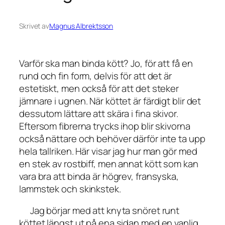
Skrivet av
Magnus Albrektsson
Varför ska man binda kött? Jo, för att få en
rund och fin form, delvis för att det är
estetiskt, men också för att det steker
jämnare i ugnen. När köttet är färdigt blir det
dessutom lättare att skära i fina skivor.
Eftersom fibrerna trycks ihop blir skivorna
också nättare och behöver därför inte ta upp
hela tallriken. Här visar jag hur man gör med
en stek av rostbiff, men annat kött som kan
vara bra att binda är högrev, fransyska,
lammstek och skinkstek.
Jag börjar med att knyta snöret runt
köttet längst ut på ena sidan med en vanlig