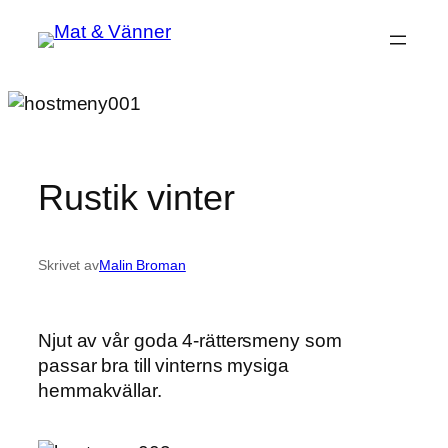
Hoppa
till
innehåll
Rustik vinter
Skrivet av
Malin Broman
Njut av vår goda 4-rättersmeny som
passar bra till vinterns mysiga
hemmakvällar.