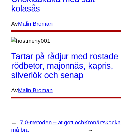
kolasås
Av
Malin Broman
Tartar på rådjur med rostade
rödbetor, majonnäs, kapris,
silverlök och senap
Av
Malin Broman
←
7.0-metoden – ät gott och
Kronärtskocka
må bra
→