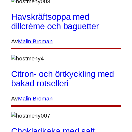
Havskräftsoppa med
dillcrème och baguetter
Av
Malin Broman
Citron- och örtkyckling med
bakad rotselleri
Av
Malin Broman
Chokladkaka med salt