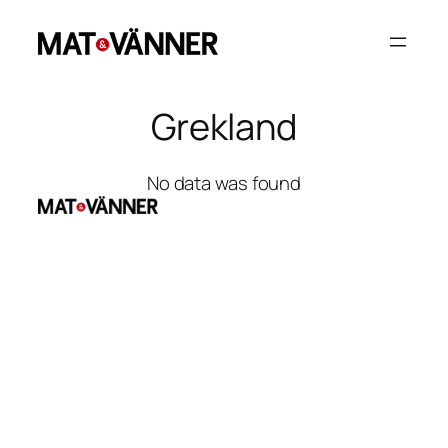
Hoppa
till
innehåll
Grekland
No data was found