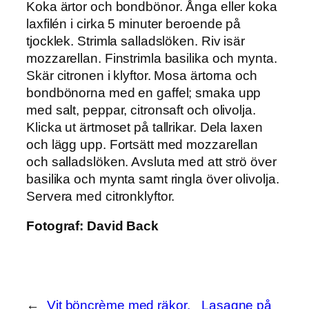
Koka ärtor och bondbönor. Ånga eller koka
laxfilén i cirka 5 minuter beroende på
tjocklek. Strimla salladslöken. Riv isär
mozzarellan. Finstrimla basilika och mynta.
Skär citronen i klyftor. Mosa ärtorna och
bondbönorna med en gaffel; smaka upp
med salt, peppar, citronsaft och olivolja.
Klicka ut ärtmoset på tallrikar. Dela laxen
och lägg upp. Fortsätt med mozzarellan
och salladslöken. Avsluta med att strö över
basilika och mynta samt ringla över olivolja.
Servera med citronklyftor.
Fotograf:
David Back
←
Vit böncrème med räkor,
Lasagne på