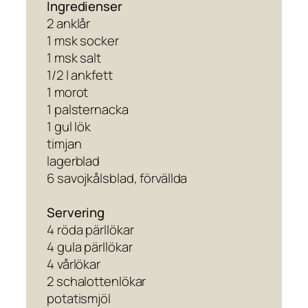
Ingredienser
2 anklår
1 msk socker
1 msk salt
1/2 l ankfett
1 morot
1 palsternacka
1 gul lök
timjan
lagerblad
6 savojkålsblad, förvällda
Servering
4 röda pärllökar
4 gula pärllökar
4 vårlökar
2 schalottenlökar
potatismjöl