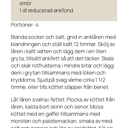
smör
1 dl reducerad ankfond
Portioner: 4
Blanda socker och salt, gnid in anklåren med
blandningen och ställ kallt 12 timmar. Skölj av
låren i kallt vatten och lägg dem i en liten
gryta, tillsätt ankfett så att det täcker. Skala
och skär rotfrukterna i mindre bitar och lägg
dem i grytan tillsammans med löken och
kryddorna. Sjud på svag värme cirka 1 1/2
timme, eller tills köttet släpper från benet.
Låt låren svalna i fettet. Plocka av köttet från
låren, kasta bort skinn och senor. Mosa
köttet med en gaffel tillsammans med
moroten och palsternackan, smaka av med
salt och peppar och lite av ankfettet. Klä en