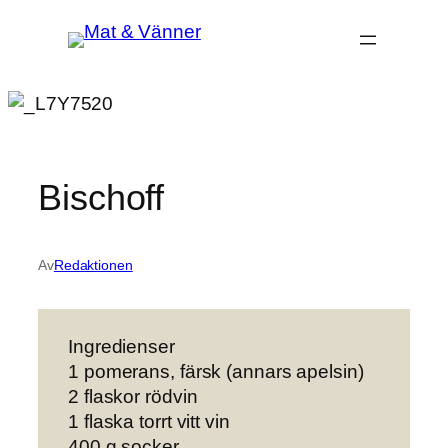
Hoppa
till
innehåll
Bischoff
Av
Redaktionen
Ingredienser
1 pomerans, färsk (annars apelsin)
2 flaskor rödvin
1 flaska torrt vitt vin
400 g socker