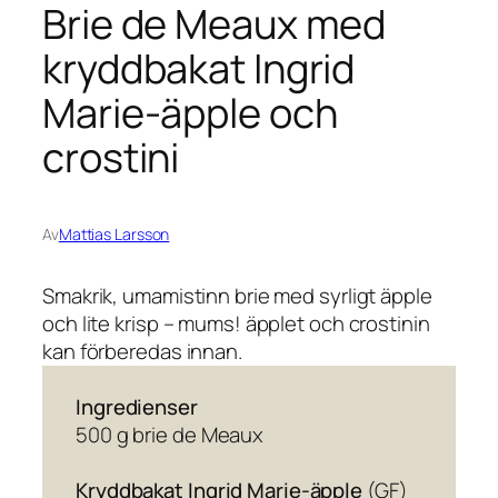
Brie de Meaux med
kryddbakat Ingrid
Marie-äpple och
crostini
Av
Mattias Larsson
Smakrik, umamistinn brie med syrligt äpple
och lite krisp – mums! äpplet och crostinin
kan förberedas innan.
Ingredienser
500 g brie de Meaux
Kryddbakat Ingrid Marie-äpple
(GF)