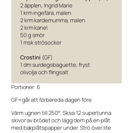
2 äpplen, Ingrid Marie
1 krm ingefära, malen
2 krm kardemumma, malen
2 krm kanel
50 g smör
1 msk strösocker
Crostini
(GF)
1 dm surdegsbaguette, fryst
olivolja och flingsalt
Portioner: 6
GF=går att förbereda dagen före
Värm ugnen till 250°. Skiva 12 supertunna
skivor av brödet och lägg dem på en plåt
med bakplåtspapper under. Strö över lite