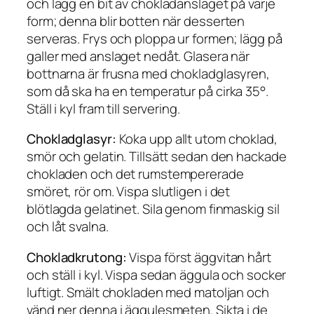
och lägg en bit av chokladanslaget på varje
form; denna blir botten när desserten
serveras. Frys och ploppa ur formen; lägg på
galler med anslaget nedåt. Glasera när
bottnarna är frusna med chokladglasyren,
som då ska ha en temperatur på cirka 35°.
Ställ i kyl fram till servering.
Chokladglasyr:
Koka upp allt utom choklad,
smör och gelatin. Tillsätt sedan den hackade
chokladen och det rumstempererade
smöret, rör om. Vispa slutligen i det
blötlagda gelatinet. Sila genom finmaskig sil
och låt svalna.
Chokladkrutong:
Vispa först äggvitan hårt
och ställ i kyl. Vispa sedan äggula och socker
luftigt. Smält chokladen med matoljan och
vänd ner denna i äggulesmeten. Sikta i de