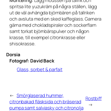
Montering:
Lägg moussen på tallrik och
spritsa lite yuzukräm på några ställen, lägg
ut de väl avhängda björnbären på tallriken
och avsluta med en sked kaffeglass. Garnera
gärna med chokladspiraler och sockerflarn
samt torkat björnbärspulver och någon
krasse, till exempel citronkrasse eller
shisokrasse.
Dorsia
Fotograf:
David Back
Glass, sorbet & parfait
←
Smörglaserad hummer,
Rostbiff
citronbakad fläsksida och bräserad
→
pumpa samt salviasky och citronolja