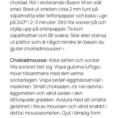
choklad. Rör i resterande råvaror till en slät
smet. Bred ut smeten cirka 2 mm tunt på
silpatmatta eller teflonpapper och baka i ugn
på 240° i 2–3 minuter. Strö lite socker på och
stjälp upp på smörpapper. Ta bort
silpatmattan och låt svalna. Skär eller stansa
ut plattor som är något mindre än basen du
gjuter chokladmoussen i.
Chokladmousse:
Koka vatten och socker
tills sockret löst sig. Vispa gulorna luftiga i
mixer tillsammans med den varma
sockerlagen. Vispa sedan äggmassan kall i
maskinen. Smält chokladen, rör ner denna i
äggsmeten och vänd sedan i den
lättvispade grädden. Avsluta med att smälta
gelatinet i lite av moussen och vänd snabbt i
detta i moussesmeten. Gjut i lämplig form