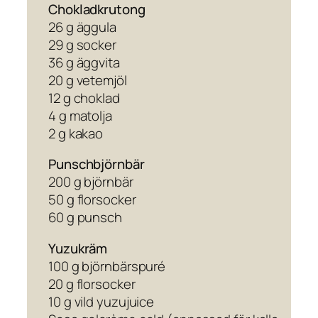
Chokladkrutong
26 g äggula
29 g socker
36 g äggvita
20 g vetemjöl
12 g choklad
4 g matolja
2 g kakao
Punschbjörnbär
200 g björnbär
50 g florsocker
60 g punsch
Yuzukräm
100 g björnbärspuré
20 g florsocker
10 g vild yuzujuice