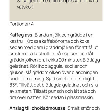
Sosa gelcrème cold (anpassad för kalla
vätskor)
Portioner: 4
Kaffeglass:
Blanda mjölk och grädde i en
kastrull. Krossa kaffebönorna och koka
sedan med dem i gräddmjölken för att få ut
smaken. Ta kastrullen från spisen och låt
gräddmjölken dra i cirka 20 minuter. Blötlägg
gelatinet. Rör ihop äggula, socker och
glukos; slå gräddmjölken över blandningen
under omrörning. Sjud smeten försiktigt till
83°. Tillsätt det blötlagda gelatinet och sila
av smeten. Tillsätt punsch och låt stå och
dra över natten. Kör sedan i glassmaskin.
Anslag till chokladmousse:
Smält smör och