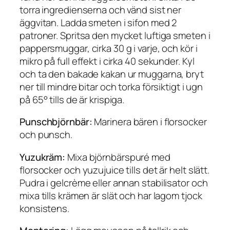
torra ingredienserna och vänd sist ner
äggvitan. Ladda smeten i sifon med 2
patroner. Spritsa den mycket luftiga smeten i
pappersmuggar, cirka 30 g i varje, och kör i
mikro på full effekt i cirka 40 sekunder. Kyl
och ta den bakade kakan ur muggarna, bryt
ner till mindre bitar och torka försiktigt i ugn
på 65° tills de är krispiga.
Punschbjörnbär:
Marinera bären i florsocker
och punsch.
Yuzukräm:
Mixa björnbärspuré med
florsocker och yuzujuice tills det är helt slätt.
Pudra i gelcrème eller annan stabilisator och
mixa tills krämen är slät och har lagom tjock
konsistens.