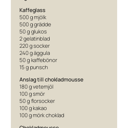
Kaffeglass
500 g mjölk
500 g grädde
50 g glukos
2 gelatinblad
220 g socker
240 g äggula
50 g kaffebönor
15 g punsch
Anslag till chokladmousse
180 g vetemjöl
100 g smör
50 g florsocker
100 g kakao
100 g mörk choklad
Chokladmousse