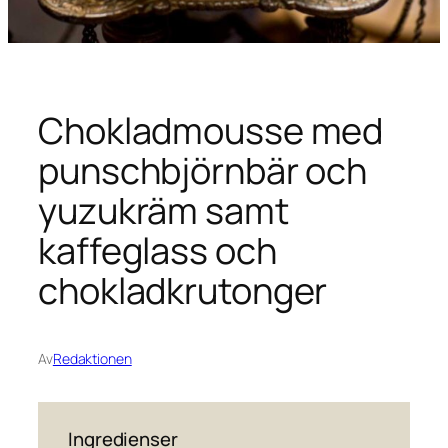
Chokladmousse med
punschbjörnbär och
yuzukräm samt
kaffeglass och
chokladkrutonger
Av
Redaktionen
Ingredienser