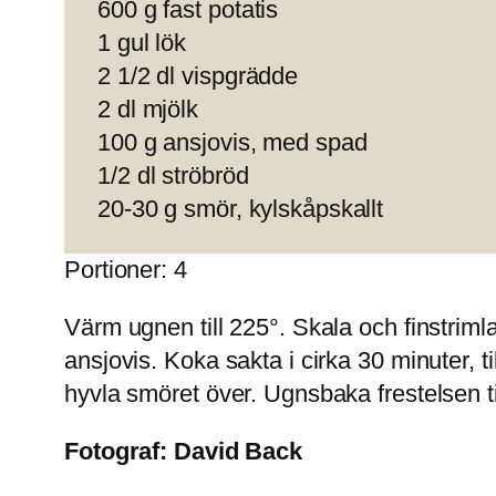
600 g fast potatis
1 gul lök
2 1/2 dl vispgrädde
2 dl mjölk
100 g ansjovis, med spad
1/2 dl ströbröd
20-30 g smör, kylskåpskallt
Portioner: 4
Värm ugnen till 225°. Skala och finstrimla
ansjovis. Koka sakta i cirka 30 minuter, t
hyvla smöret över. Ugnsbaka frestelsen till
Fotograf:
David Back