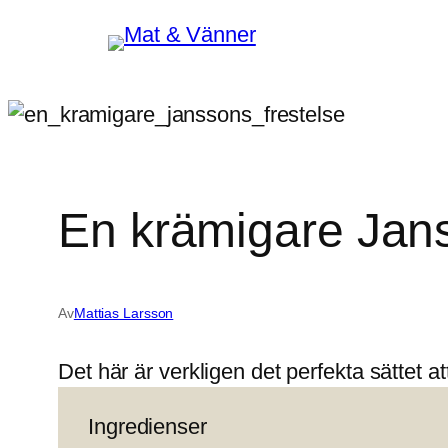
Hoppa
till
innehåll
En krämigare Jans
Av
Mattias Larsson
Det här är verkligen det perfekta sättet a
Ingredienser