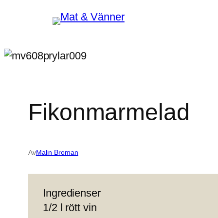
Hoppa
till
innehåll
Fikonmarmelad
Av
Malin Broman
Ingredienser
1/2 l rött vin