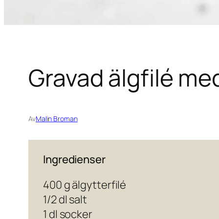
Gravad älgfilé me
Av
Malin Broman
Ingredienser
400 g älgytterfilé
1/2 dl salt
1 dl socker