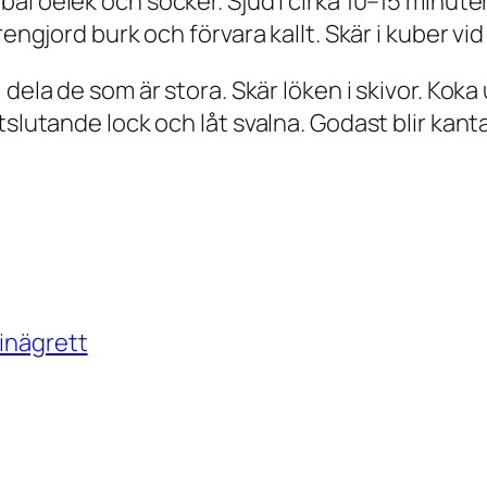
al oelek och socker. Sjud i cirka 10–15 minuter.
rengjord burk och förvara kallt. Skär i kuber vi
dela de som är stora. Skär löken i skivor. Koka
tslutande lock och låt svalna. Godast blir kant
inägrett