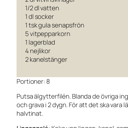
1/2 dl vatten
1 dl socker
1 tsk gula senapsfrön
5 vitpepparkorn
1 lagerblad
4 nejlikor
2 kanelstänger
Portioner: 8
Putsa älgytterfilén. Blanda de övriga in
och grava i 2 dygn. För att det ska vara l
halvtinat.