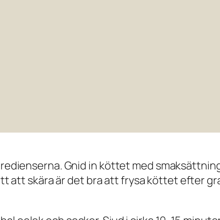
gredienserna. Gnid in köttet med smaksättningen
ätt att skära är det bra att frysa köttet efter 