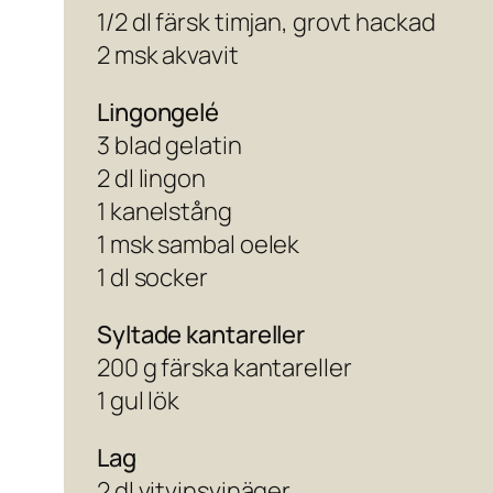
1/2 dl färsk timjan, grovt hackad
2 msk akvavit
Lingongelé
3 blad gelatin
2 dl lingon
1 kanelstång
1 msk sambal oelek
1 dl socker
Syltade kantareller
200 g färska kantareller
1 gul lök
Lag
2 dl vitvinsvinäger