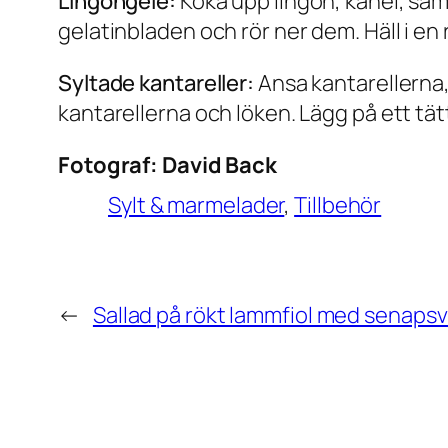
Lingongelé:
Koka upp lingon, kanel, samb
gelatinbladen och rör ner dem. Häll i en 
Syltade kantareller:
Ansa kantarellerna, 
kantarellerna och löken. Lägg på ett tät
Fotograf:
David Back
Sylt & marmelader
, 
Tillbehör
←
Sallad på rökt lammfiol med senapsv