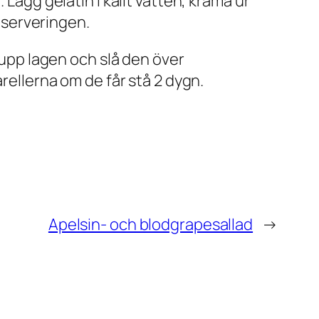
 Lägg gelatin i kallt vatten, krama ur
d serveringen.
 upp lagen och slå den över
arellerna om de får stå 2 dygn.
Apelsin- och blodgrapesallad
→