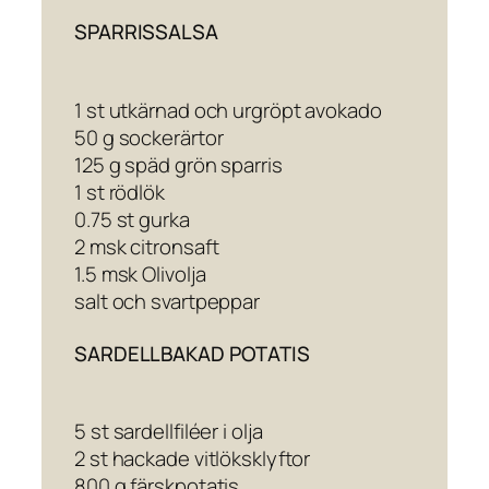
SPARRISSALSA
1 st utkärnad och urgröpt avokado
50 g sockerärtor
125 g späd grön sparris
1 st rödlök
0.75 st gurka
2 msk citronsaft
1.5 msk Olivolja
salt och svartpeppar
SARDELLBAKAD POTATIS
5 st sardellfiléer i olja
2 st hackade vitlöksklyftor
800 g färskpotatis