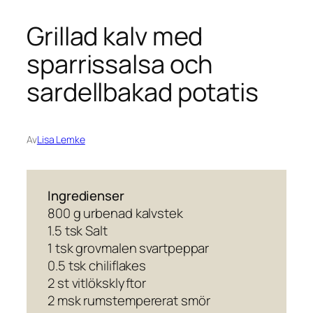
Grillad kalv med
sparrissalsa och
sardellbakad potatis
Av
Lisa Lemke
Ingredienser
800 g urbenad kalvstek
1.5 tsk Salt
1 tsk grovmalen svartpeppar
0.5 tsk chiliflakes
2 st vitlöksklyftor
2 msk rumstempererat smör