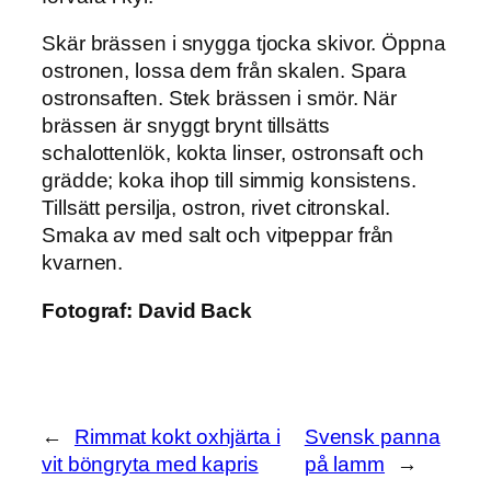
Skär brässen i snygga tjocka skivor. Öppna
ostronen, lossa dem från skalen. Spara
ostronsaften. Stek brässen i smör. När
brässen är snyggt brynt tillsätts
schalottenlök, kokta linser, ostronsaft och
grädde; koka ihop till simmig konsistens.
Tillsätt persilja, ostron, rivet citronskal.
Smaka av med salt och vitpeppar från
kvarnen.
Fotograf:
David Back
←
Rimmat kokt oxhjärta i
Svensk panna
vit böngryta med kapris
på lamm
→