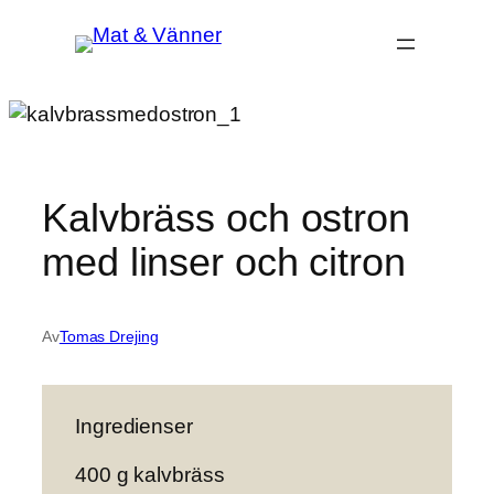
Hoppa
till
innehåll
Kalvbräss och ostron
med linser och citron
Av
Tomas Drejing
Ingredienser
400 g kalvbräss