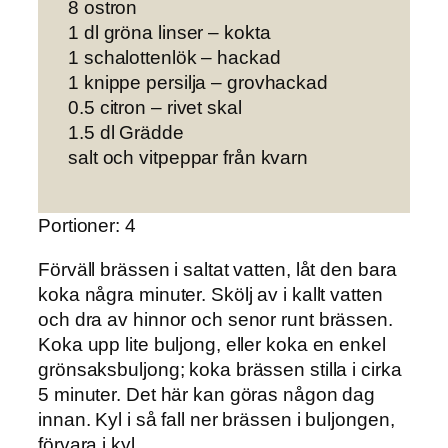
8 ostron
1 dl gröna linser – kokta
1 schalottenlök – hackad
1 knippe persilja – grovhackad
0.5 citron – rivet skal
1.5 dl Grädde
salt och vitpeppar från kvarn
Portioner: 4
Förväll brässen i saltat vatten, låt den bara
koka några minuter. Skölj av i kallt vatten
och dra av hinnor och senor runt brässen.
Koka upp lite buljong, eller koka en enkel
grönsaksbuljong; koka brässen stilla i cirka
5 minuter. Det här kan göras någon dag
innan. Kyl i så fall ner brässen i buljongen,
förvara i kyl.