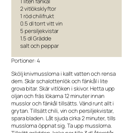
1 liten fänkål
2 vitlöksklyftor
1 röd chilifrukt
0.5 dl torrt vitt vin
5 persiljekvistar
1.5 dl Grädde
salt och peppar
Portioner: 4
Skölj knivmusslorna i kallt vatten och rensa
dem. Skär schalottenlök och fänkål i lite
grova bitar. Skär vitlöken i skivor. Hetta upp
oljan och fräs lökarna 12 minuter innan
musslor och fänkål tillsätts. Vänd runt allt i
grytan. Tillsätt chili, vin och persiljekvistar,
spara bladen. Låt sjuda cirka 2 minuter, tills
musslorna öppnat sig. Ta upp musslorna.
Tillsätt grädden, koka ner tills 3 dl återstår.