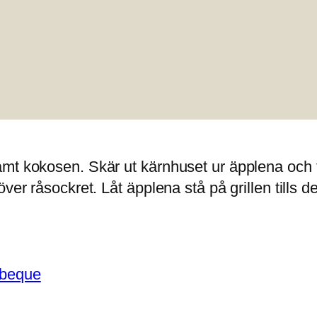
samt kokosen. Skär ut kärnhuset ur äpplena oc
över råsockret. Låt äpplena stå på grillen tills
rbeque