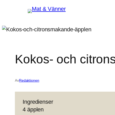
Hoppa
till
innehåll
Kokos- och citron
Av
Redaktionen
Ingredienser
4 äpplen