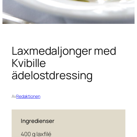
Laxmedaljonger med
Kvibille
ädelostdressing
Av
Redaktionen
Ingredienser
400 g laxfilé