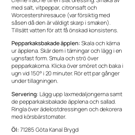
med salt, vitpeppar, citronsaft och
Worcestershiresauce (var försiktig med
såsen då den är väldigt skarp i smaken).
Tillsätt vatten för att få önskad konsistens.
Pepparkaksbakade äpplen:
Skala och kärna
ur äpplena. Skär dem i tärningar och lägg i en
ugnsfast form. Smula och strö över
pepparkakorna. Klicka över smöret och baka i
ugn vid 150° i 20 minuter. Rör ett par gånger
under tillagningen.
Servering
: Lägg upp laxmedaljongerna samt
de pepparkaksbakade äpplena och sallad.
Ringla över ädelostdressingen och dekorera
med körsbärstomater.
Öl:
71285 Göta Kanal Brygd