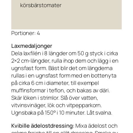
körsbärstomater
Portioner: 4
Laxmedaljonger
Dela laxfilén i 8 längder om 50 g styck i cirka
2×2 cm-längder, rulla ihop dem och lägg i en
ugnsfast form. Bäst blir det om längderna
rullas i en ugnsfast form med en bottenyta
på cirka 6 cm i diameter, till exempel
muffinsformar i teflon, och bakas av däri.
Skär löken i strimlor. Slå över vatten,
vitvinsvinäger, lök och vitpepparkorn.
Ugnsbaka på 150° i 10 minuter. Låt svalna.
Kvibille ädelostdressing:
Mixa ädelost och
crème fraiche till en slät dressing. Smaka av