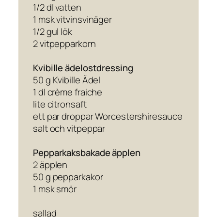
1/2 dl vatten
1 msk vitvinsvinäger
1/2 gul lök
2 vitpepparkorn
Kvibille ädelostdressing
50 g Kvibille Ädel
1 dl crème fraiche
lite citronsaft
ett par droppar Worcestershiresauce
salt och vitpeppar
Pepparkaksbakade äpplen
2 äpplen
50 g pepparkakor
1 msk smör
sallad