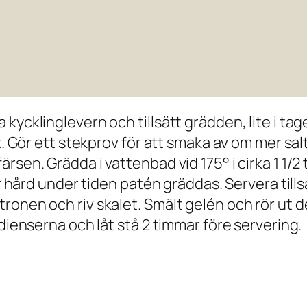
kycklinglevern och tillsätt grädden, lite i tag
t. Gör ett stekprov för att smaka av om mer sal
rsen. Grädda i vattenbad vid 175° i cirka 1 1/
 för hård under tiden patén gräddas. Servera 
ronen och riv skalet. Smält gelén och rör ut 
edienserna och låt stå 2 timmar före servering.