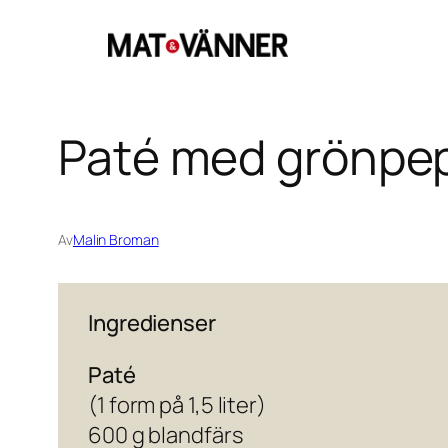
Hoppa
till
innehåll
Paté med grönpe
Av
Malin Broman
Ingredienser
Paté
(1 form på 1,5 liter)
600 g blandfärs