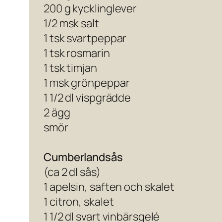
200 g kycklinglever
1/2 msk salt
1 tsk svartpeppar
1 tsk rosmarin
1 tsk timjan
1 msk grönpeppar
1 1/2 dl vispgrädde
2 ägg
smör
Cumberlandsås
(ca 2 dl sås)
1 apelsin, saften och skalet
1 citron, skalet
1 1/2 dl svart vinbärsgelé