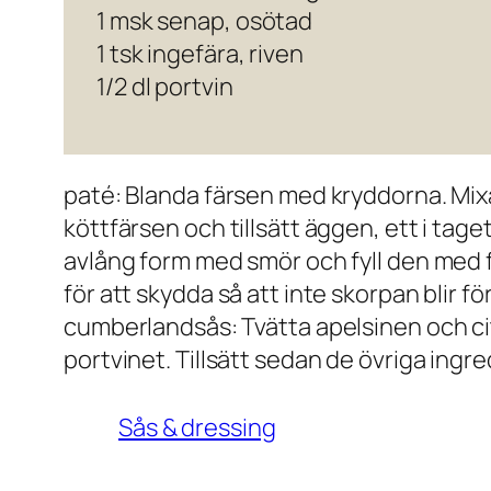
1 msk senap, osötad
1 tsk ingefära, riven
1/2 dl portvin
paté: Blanda färsen med kryddorna. Mixa 
köttfärsen och tillsätt äggen, ett i tage
avlång form med smör och fyll den med fä
för att skydda så att inte skorpan blir
cumberlandsås: Tvätta apelsinen och cit
portvinet. Tillsätt sedan de övriga ingr
Sås & dressing