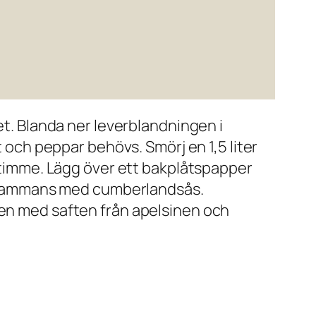
et. Blanda ner leverblandningen i
t och peppar behövs. Smörj en 1,5 liter
2 timme. Lägg över ett bakplåtspapper
tillsammans med cumberlandsås.
den med saften från apelsinen och