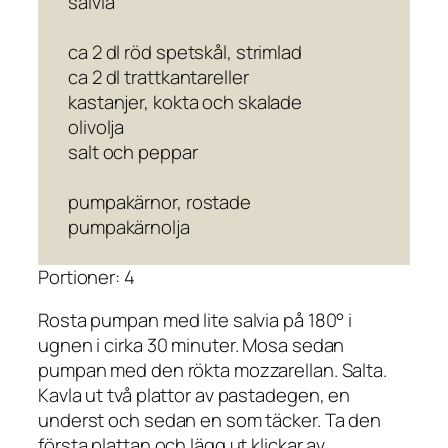
salvia
ca 2 dl röd spetskål, strimlad
ca 2 dl trattkantareller
kastanjer, kokta och skalade
olivolja
salt och peppar
pumpakärnor, rostade
pumpakärnolja
Portioner: 4
Rosta pumpan med lite salvia på 180° i
ugnen i cirka 30 minuter. Mosa sedan
pumpan med den rökta mozzarellan. Salta.
Kavla ut två plattor av pastadegen, en
underst och sedan en som täcker. Ta den
första plattan och lägg ut klickar av