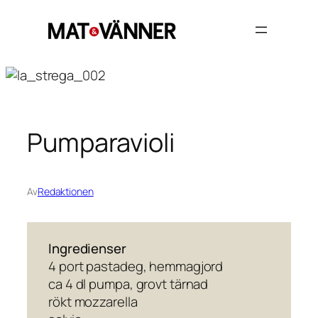
Hoppa
till
innehåll
Pumparavioli
Av
Redaktionen
Ingredienser
4 port pastadeg, hemmagjord
ca 4 dl pumpa, grovt tärnad
rökt mozzarella