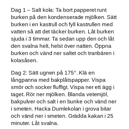
Dag 1 – Salt kola:
Ta bort papperet runt
burken på den kondenserade mjölken. Sätt
burken i en kastrull och fyll kastrullen med
vatten så att det täcker burken. Låt burken
sjuda i 3 timmar. Ta sedan upp den och låt
den svalna helt, helst över natten. Öppna
burken och vänd ner saltet och tranbären i
kolasåsen.
Dag 2:
Sätt ugnen på 175°. Klä en
långpanna med bakplåtspapper. Vispa
smör och socker fluffigt. Vispa ner ett ägg i
taget. Rör ner mjölken. Blanda vetemjöl,
bakpulver och salt i en bunke och vänd ner
i smeten. Hacka Dumlekolan i grova bitar
och vänd ner i smeten. Grädda kakan i 25
minuter. Låt svalna.