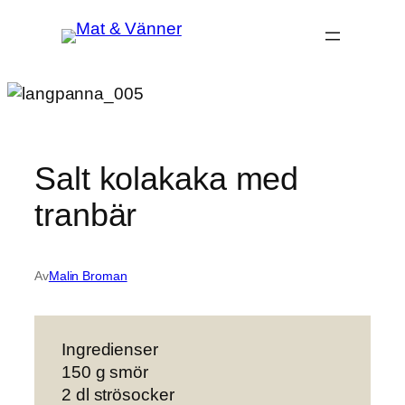
Hoppa
till
innehåll
Salt kolakaka med
tranbär
Av
Malin Broman
Ingredienser
150 g smör
2 dl strösocker