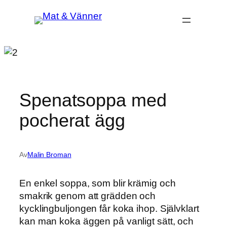
Hoppa
till
innehåll
Spenatsoppa med
pocherat ägg
Av
Malin Broman
En enkel soppa, som blir krämig och
smakrik genom att grädden och
kycklingbuljongen får koka ihop. Självklart
kan man koka äggen på vanligt sätt, och