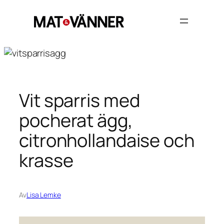
Hoppa
till
innehåll
Vit sparris med
pocherat ägg,
citronhollandaise och
krasse
Av
Lisa Lemke