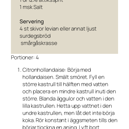
1 msk Salt
Servering
4 st skivor levian eller annat ljust
surdegsbröd
smårgåskrasse
Portioner: 4
Citronhollandaise: Börja med
hollandaisen. Smält smöret. Fyll en
större kastrull till hälften med vatten
och placera en mindre kastrull inuti den
större. Blanda äggulor och vatten i den
lilla kastrullen. Hetta upp vattnet i den
undre kastrullen, men låt det inte börja
koka. Rör konstant i äggsmeten tills den
börjar tjockna en aning. Lyft bort