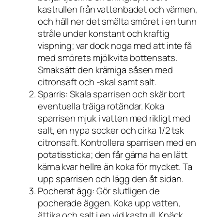
kastrullen från vattenbadet och värmen,
och häll ner det smälta smöret i en tunn
stråle under konstant och kraftig
vispning; var dock noga med att inte få
med smörets mjölkvita bottensats.
Smaksätt den krämiga såsen med
citronsaft och -skal samt salt.
Sparris: Skala sparrisen och skär bort
eventuella träiga rotändar. Koka
sparrisen mjuk i vatten med rikligt med
salt, en nypa socker och cirka 1/2 tsk
citronsaft. Kontrollera sparrisen med en
potatissticka; den får gärna ha en lätt
kärna kvar hellre än koka för mycket. Ta
upp sparrisen och lägg den åt sidan.
Pocherat ägg: Gör slutligen de
pocherade äggen. Koka upp vatten,
ättika och salt i en vid kastrull. Knäck