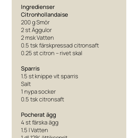
Ingredienser
Citronhollandaise
200 g Smör
2 st Äggulor
2 msk Vatten
0.5 tsk färskpressad citronsaft
0.25 st citron – rivet skal
Sparris
1.5 st knippe vit sparris
Salt
1 nypa socker
0.5 tsk citronsaft
Pocherat ägg
4 st färska ägg
1.5 l Vatten
1 dl 12% ättikssprit