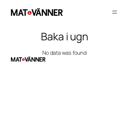
Hoppa
till
innehåll
Baka i ugn
No data was found