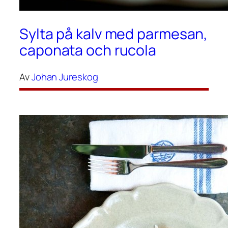
Sylta på kalv med parmesan,
caponata och rucola
Av
Johan Jureskog