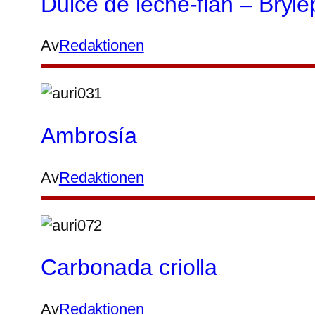
Dulce de leche-flan – Bryl
Av
Redaktionen
Ambrosía
Av
Redaktionen
Carbonada criolla
Av
Redaktionen