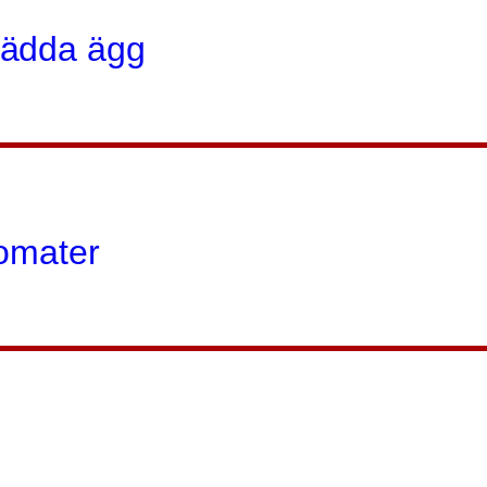
lädda ägg
tomater