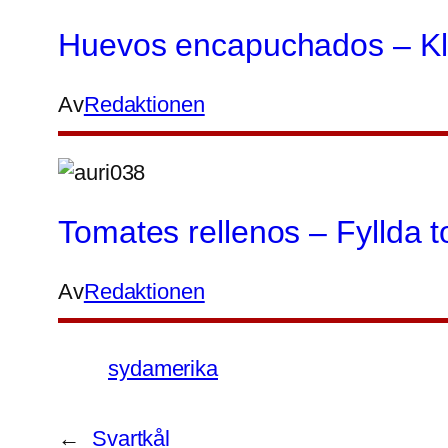
Huevos encapuchados – K
Av
Redaktionen
Tomates rellenos – Fyllda 
Av
Redaktionen
sydamerika
←
Svartkål