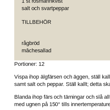
1 st rosmarinkvist
salt och svartpeppar
TILLBEHÖR
rågbröd
mâchesallad
Portioner: 12
Vispa ihop älgfärsen och äggen, ställ kal
samt salt och peppar. Ställ kallt; detta s
Blanda ihop färs och tärningar och slå a
med ugnen på 150° tills innertemperaturen