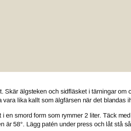
lt. Skär älgsteken och sidfläsket i tärningar o
ka vara lika kallt som älgfärsen när det blandas i
llt i en smord form som rymmer 2 liter. Täck me
 är 58°. Lägg patén under press och låt stå så 