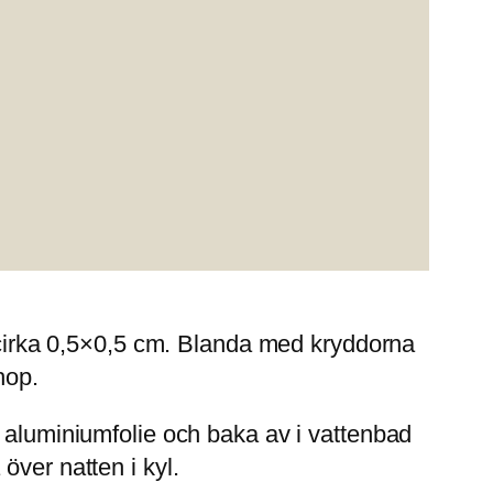
m cirka 0,5×0,5 cm. Blanda med kryddorna
hop.
d aluminiumfolie och baka av i vattenbad
över natten i kyl.