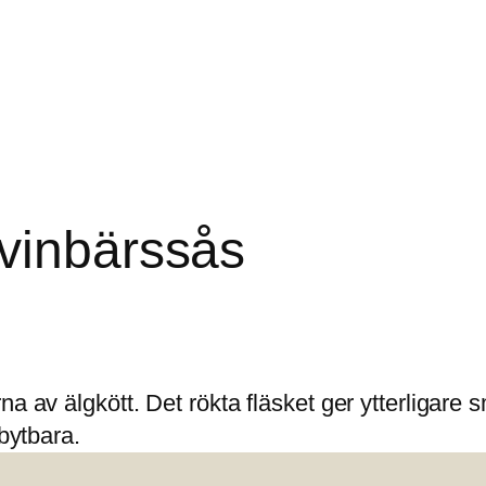
vinbärssås
a av älgkött. Det rökta fläsket ger ytterligare 
tbytbara.