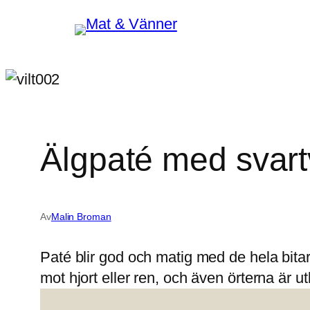
Hoppa
till
innehåll
Älgpaté med svart
Av
Malin Broman
Paté blir god och matig med de hela bitarn
mot hjort eller ren, och även örterna är u