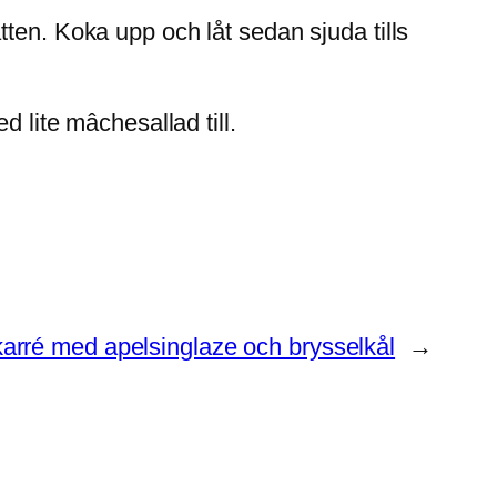
ten. Koka upp och låt sedan sjuda tills
d lite mâchesallad till.
karré med apelsinglaze och brysselkål
→