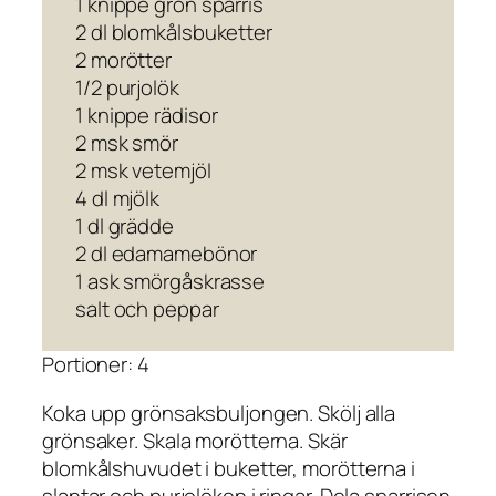
1 knippe grön sparris
2 dl blomkålsbuketter
2 morötter
1/2 purjolök
1 knippe rädisor
2 msk smör
2 msk vetemjöl
4 dl mjölk
1 dl grädde
2 dl edamamebönor
1 ask smörgåskrasse
salt och peppar
Portioner: 4
Koka upp grönsaksbuljongen. Skölj alla
grönsaker. Skala morötterna. Skär
blomkålshuvudet i buketter, morötterna i
slantar och purjolöken i ringar. Dela sparrisen