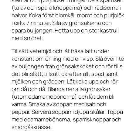
(ta av och spara knopparna) och rädisorna i
halvor. Koka först blomkål, morot och purjolök
i cirka 7 minuter. Sila av grönsakerna och
spara buljongen. Hetta upp en stor kastrull
med smöret.
Tillsätt vetemjöl och låt fräsa lätt under
konstant omrörning med en visp. Slå över lite
av buljongen från grönsakskoket och rör tills
det blir slätt; tillsätt därefter allt spad samt
mjölken och grädden. Låt koka upp och rör
om då och då. Blanda ner alla grönsaker
(utom edamamebönorna) och låt dem bli
varma. Smaka av soppan med salt och
peppar. Servera soppan i djupa skålar. Toppa
med edamamebönorna, sparrisknoppar och
smörgåskrasse.