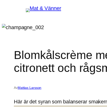
Hoppa
till
innehåll
Blomkålscrème me
citronett och rågs
Av
Mattias Larsson
Här är det syran som balanserar smakern