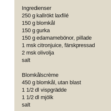
Ingredienser
250 g kallrökt laxfilé
150 g blomkål
150 g gurka
150 g edamamebönor, pillade
1 msk citronjuice, färskpressad
2 msk olivolja
salt
Blomkålscrème
450 g blomkål, utan blast
1 1/2 dl vispgrädde
1 1/2 dl mjölk
salt