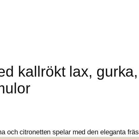
d kallrökt lax, gurk
mulor
a och citronetten spelar med den eleganta fräs