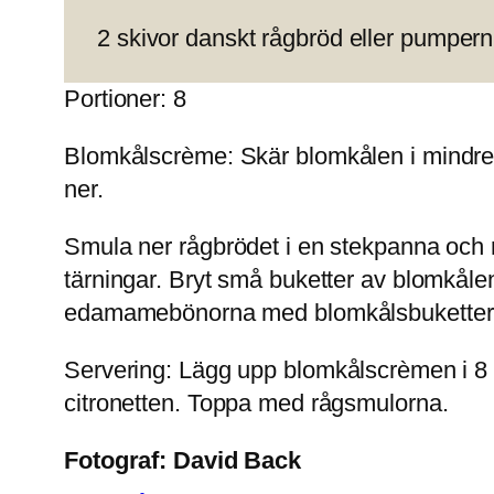
2 skivor danskt rågbröd eller pumpern
Portioner: 8
Blomkålscrème:
Skär blomkålen i mindre 
ner.
Smula ner rågbrödet i en stekpanna och ro
tärningar. Bryt små buketter av blomkålen
edamamebönorna med blomkålsbuketterna 
Servering:
Lägg upp blomkålscrèmen i 8 s
citronetten. Toppa med rågsmulorna.
Fotograf:
David Back