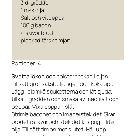
3 dl grädde
1 msk olja
Salt och vitpeppar
100 g bacon
4 skivor bröd
plockad färsk timjan
Portioner: 4
Svetta löken och
palsternackan i oljan.
Tillsätt grönsaksbuljongen och koka upp.
Lägg i blomkålsbuketterna och låt sjuda,
tillsätt grädden och smaka av med salt och
peppar. Mixa soppan slät.
Strimla baconet och knaperstek det. Skär
brödet i stavar och stek det knaprigt i lite
olja. Tillsätt timjan mot slutet. Häll upp