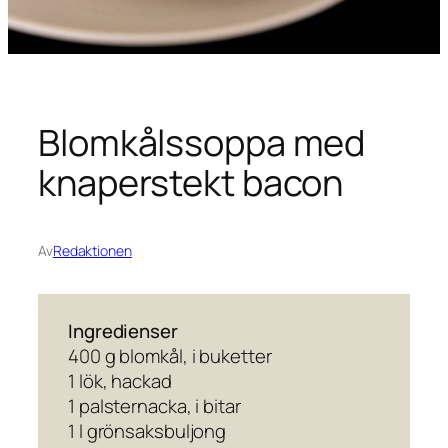
Blomkålssoppa med
knaperstekt bacon
Av
Redaktionen
Ingredienser
400 g blomkål, i buketter
1 lök, hackad
1 palsternacka, i bitar
1 l grönsaksbuljong