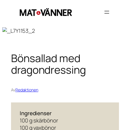
Hoppa
till
innehåll
Bönsallad med
dragondressing
Av
Redaktionen
Ingredienser
100 g skärbönor
100 g vaxbönor