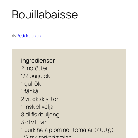
Bouillabaisse
Av
Redaktionen
Ingredienser
2 morötter
1/2 purjolök
1 gul lök
1 fänkål
2 vitlöksklyftor
1 msk olivolja
8 dl fiskbuljong
3 dl vitt vin
1 burk hela plommontomater (400 g)
1/2 tsk torkad timjan