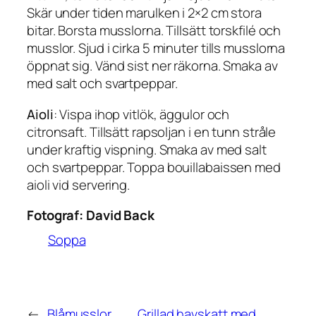
Skär under tiden marulken i 2×2 cm stora
bitar. Borsta musslorna. Tillsätt torskfilé och
musslor. Sjud i cirka 5 minuter tills musslorna
öppnat sig. Vänd sist ner räkorna. Smaka av
med salt och svartpeppar.
Aioli
: Vispa ihop vitlök, äggulor och
citronsaft. Tillsätt rapsoljan i en tunn stråle
under kraftig vispning. Smaka av med salt
och svartpeppar. Toppa bouillabaissen med
aioli vid servering.
Fotograf:
David Back
Soppa
←
Blåmusslor
Grillad havskatt med