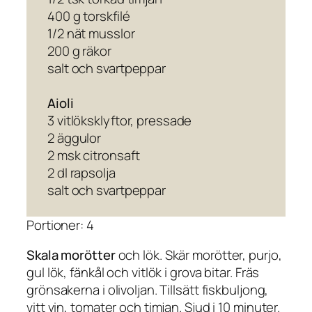
400 g torskfilé
1/2 nät musslor
200 g räkor
salt och svartpeppar
Aioli
3 vitlöksklyftor, pressade
2 äggulor
2 msk citronsaft
2 dl rapsolja
salt och svartpeppar
Portioner: 4
Skala morötter
och lök. Skär morötter, purjo,
gul lök, fänkål och vitlök i grova bitar. Fräs
grönsakerna i olivoljan. Tillsätt fiskbuljong,
vitt vin, tomater och timjan. Sjud i 10 minuter.