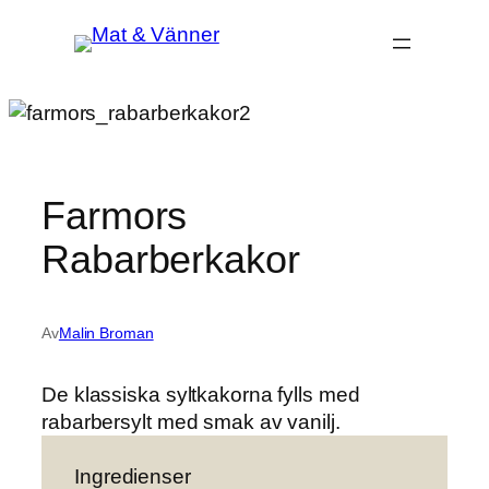
Hoppa
till
innehåll
Farmors
Rabarberkakor
Av
Malin Broman
De klassiska syltkakorna fylls med
rabarbersylt med smak av vanilj.
Ingredienser