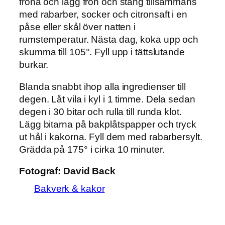
fröna och lägg frön och stång tillsammans
med rabarber, socker och citronsaft i en
påse eller skål över natten i
rumstemperatur. Nästa dag, koka upp och
skumma till 105°. Fyll upp i tättslutande
burkar.
Blanda snabbt ihop alla ingredienser till
degen. Låt vila i kyl i 1 timme. Dela sedan
degen i 30 bitar och rulla till runda klot.
Lägg bitarna på bakplåtspapper och tryck
ut hål i kakorna. Fyll dem med rabarbersylt.
Grädda på 175° i cirka 10 minuter.
Fotograf:
David Back
Bakverk & kakor