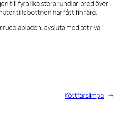
 till fyra lika stora rundlar, bred över
er tills bottnen har fått fin färg.
 rucolabladen, avsluta med att riva
Köttfärslimpa
→