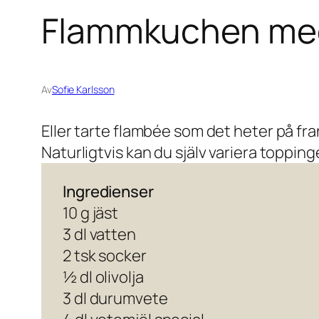
Flammkuchen med 
Av
Sofie Karlsson
Eller tarte flambée som det heter på fr
Naturligtvis kan du själv variera topping
Ingredienser
10 g jäst
3 dl vatten
2 tsk socker
½ dl olivolja
3 dl durumvete