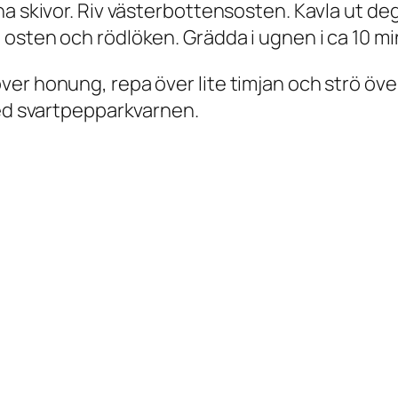
 skivor. Riv västerbottensosten. Kavla ut degen
sten och rödlöken. Grädda i ugnen i ca 10 minut
er honung, repa över lite timjan och strö över
med svartpepparkvarnen.