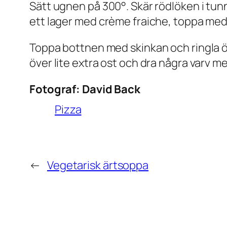
Sätt ugnen på 300°. Skär rödlöken i tunna
ett lager med crème fraiche, toppa med o
Toppa bottnen med skinkan och ringla öv
över lite extra ost och dra några varv 
Fotograf:
David Back
Pizza
←
Vegetarisk ärtsoppa