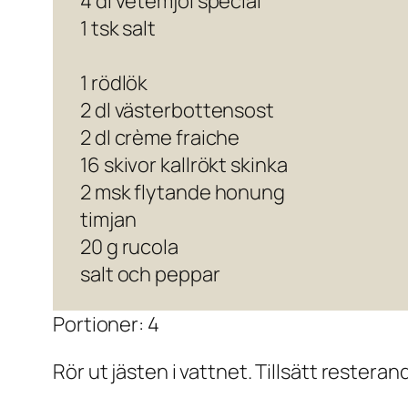
4 dl vetemjöl special
1 tsk salt
1 rödlök
2 dl västerbottensost
2 dl crème fraiche
16 skivor kallrökt skinka
2 msk flytande honung
timjan
20 g rucola
salt och peppar
Portioner: 4
Rör ut jästen i vattnet. Tillsätt rester