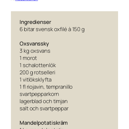
Ingredienser
6 bitar svensk oxfilé à 150 g
Oxsvanssky
3 kg oxsvans
1 morot
1 schalottenlök
200 g rotselleri
1 vitlöksklyfta
1 fl riojavin, tempranillo
svartpepparkorn
lagerblad och timjan
salt och svartpeppar
Mandelpotatiskräm