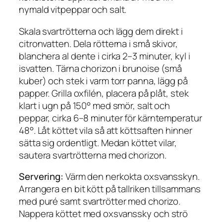
nymald vitpeppar och salt.
Skala svartrötterna och lägg dem direkt i
citronvatten. Dela rötterna i små skivor,
blanchera al dente i cirka 2–3 minuter, kyl i
isvatten. Tärna chorizon i brunoise (små
kuber) och stek i varm torr panna, lägg på
papper. Grilla oxfilén, placera på plåt, stek
klart i ugn på 150° med smör, salt och
peppar, cirka 6–8 minuter för kärntemperatur
48°. Låt köttet vila så att köttsaften hinner
sätta sig ordentligt. Medan köttet vilar,
sautera svartrötterna med chorizon.
Servering:
Värm den nerkokta oxsvansskyn.
Arrangera en bit kött på tallriken tillsammans
med puré samt svartrötter med chorizo.
Nappera köttet med oxsvanssky och strö