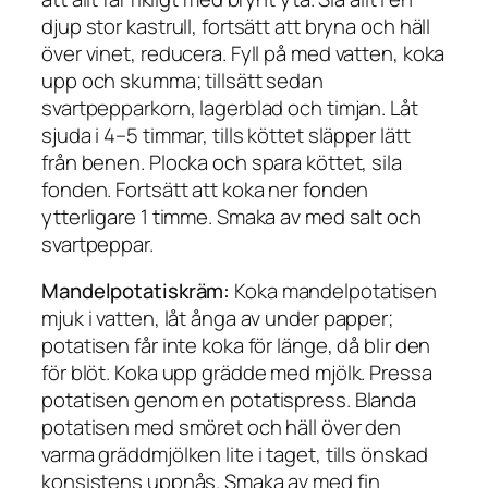
djup stor kastrull, fortsätt att bryna och häll
över vinet, reducera. Fyll på med vatten, koka
upp och skumma; tillsätt sedan
svartpepparkorn, lagerblad och timjan. Låt
sjuda i 4–5 timmar, tills köttet släpper lätt
från benen. Plocka och spara köttet, sila
fonden. Fortsätt att koka ner fonden
ytterligare 1 timme. Smaka av med salt och
svartpeppar.
Mandelpotatiskräm:
Koka mandelpotatisen
mjuk i vatten, låt ånga av under papper;
potatisen får inte koka för länge, då blir den
för blöt. Koka upp grädde med mjölk. Pressa
potatisen genom en potatispress. Blanda
potatisen med smöret och häll över den
varma gräddmjölken lite i taget, tills önskad
konsistens uppnås. Smaka av med fin