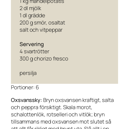
1 kg mandelpotatis
2 dl mjölk
1 dl grädde
200 g smör, osaltat
salt och vitpeppar
Servering
4 svartrötter
300 g chorizo fresco
persilja
Portioner: 6
Oxsvanssky:
Bryn oxsvansen kraftigt, salta
och peppra försiktigt. Skala morot,
schalottenlök, rotselleri och vitlök; bryn
tillsammans med oxsvansen mot slutet så
att allt får rikligt med brynt yta. Slå allt i en