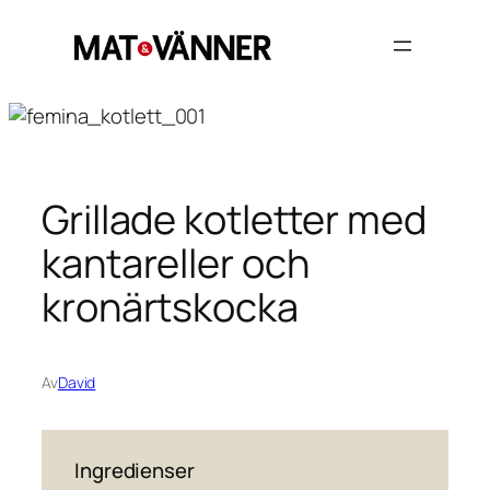
Hoppa
till
innehåll
Grillade kotletter med
kantareller och
kronärtskocka
Av
David
Ingredienser