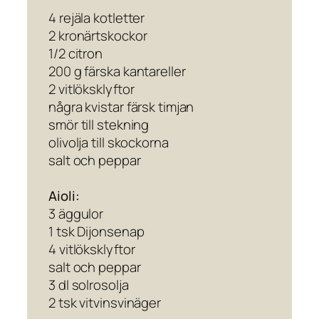
4 rejäla kotletter
2 kronärtskockor
1/2 citron
200 g färska kantareller
2 vitlöksklyftor
några kvistar färsk timjan
smör till stekning
olivolja till skockorna
salt och peppar
Aioli:
3 äggulor
1 tsk Dijonsenap
4 vitlöksklyftor
salt och peppar
3 dl solrosolja
2 tsk vitvinsvinäger