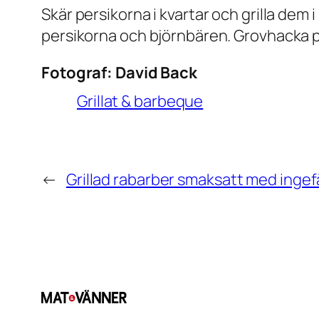
Skär persikorna i kvartar och grilla dem 
persikorna och björnbären. Grovhacka 
Fotograf:
David Back
Grillat & barbeque
←
Grillad rabarber smaksatt med ingefä