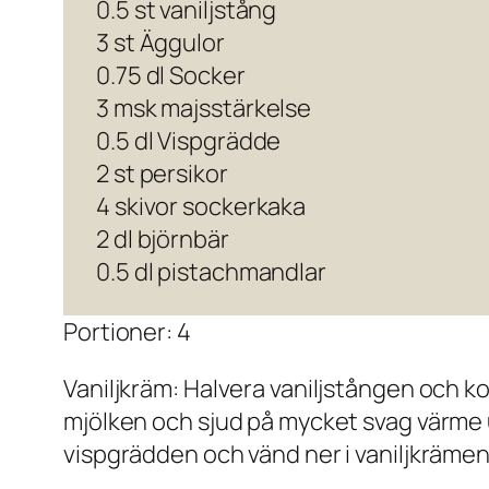
0.5 st vaniljstång
3 st Äggulor
0.75 dl Socker
3 msk majsstärkelse
0.5 dl Vispgrädde
2 st persikor
4 skivor sockerkaka
2 dl björnbär
0.5 dl pistachmandlar
Portioner: 4
Vaniljkräm: Halvera vaniljstången och ko
mjölken och sjud på mycket svag värme u
vispgrädden och vänd ner i vaniljkrämen