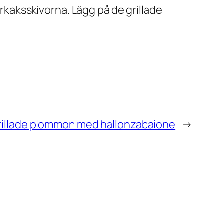
erkaksskivorna. Lägg på de grillade
rillade plommon med hallonzabaione
→