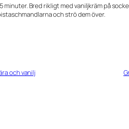
i 5 minuter. Bred rikligt med vaniljkräm på sock
pistaschmandlarna och strö dem över.
ra och vanilj
G