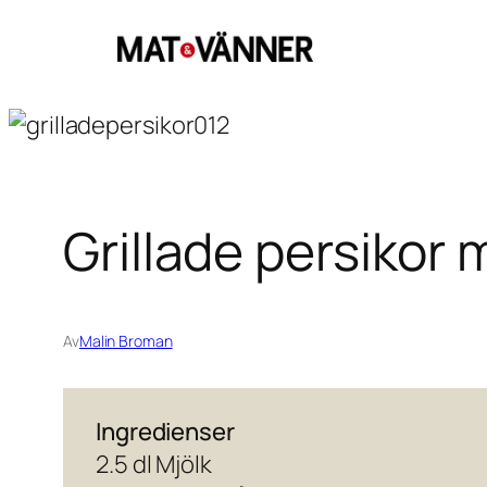
Hoppa
till
innehåll
Grillade persikor
Av
Malin Broman
Ingredienser
2.5 dl Mjölk