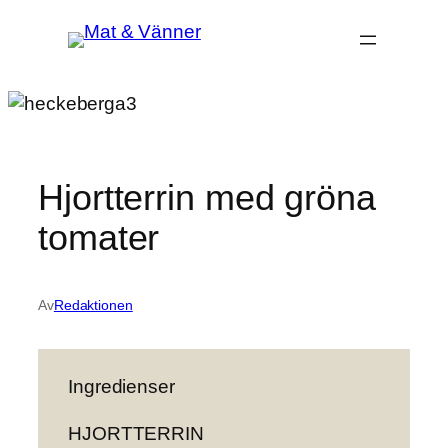
Hoppa
till
innehåll
Hjortterrin med gröna
tomater
Av
Redaktionen
Ingredienser
HJORTTERRIN