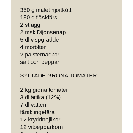
350 g malet hjortkött
150 g fläskfärs
2 st ägg
2 msk Dijonsenap
5 dl vispgrädde
4 morötter
2 palsternackor
salt och peppar
SYLTADE GRÖNA TOMATER
2 kg gröna tomater
3 dl ättika (12%)
7 dl vatten
färsk ingefära
12 kryddnejlikor
12 vitpepparkorn