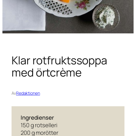
Klar rotfruktssoppa
med örtcrème
Av
Redaktionen
Ingredienser
150 g rotselleri
200 g morötter