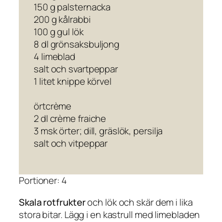
150 g palsternacka
200 g kålrabbi
100 g gul lök
8 dl grönsaksbuljong
4 limeblad
salt och svartpeppar
1 litet knippe körvel
örtcrème
2 dl crème fraiche
3 msk örter; dill, gräslök, persilja
salt och vitpeppar
Portioner: 4
Skala rotfrukter
och lök och skär dem i lika
stora bitar. Lägg i en kastrull med limebladen