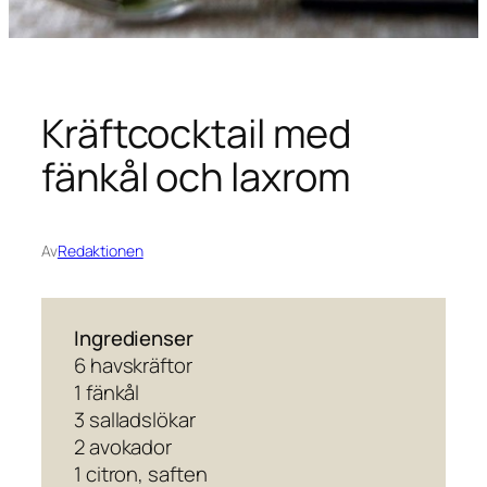
Kräftcocktail med
fänkål och laxrom
Av
Redaktionen
Ingredienser
6 havskräftor
1 fänkål
3 salladslökar
2 avokador
1 citron, saften