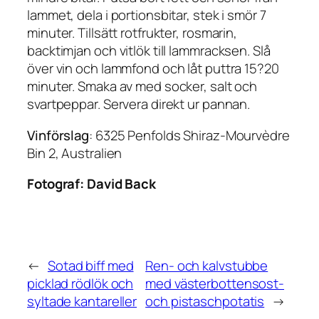
lammet, dela i portionsbitar, stek i smör 7
minuter. Tillsätt rotfrukter, rosmarin,
backtimjan och vitlök till lammracksen. Slå
över vin och lammfond och låt puttra 15?20
minuter. Smaka av med socker, salt och
svartpeppar. Servera direkt ur pannan.
Vinförslag
: 6325 Penfolds Shiraz-Mourvèdre
Bin 2, Australien
Fotograf:
David Back
←
Sotad biff med
Ren- och kalvstubbe
picklad rödlök och
med västerbottensost-
syltade kantareller
och pistaschpotatis
→