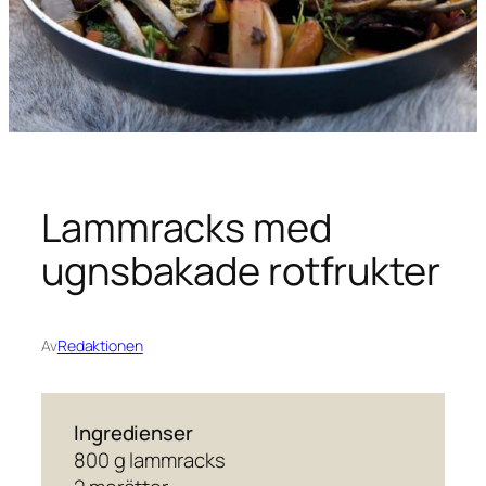
Lammracks med
ugnsbakade rotfrukter
Av
Redaktionen
Ingredienser
800 g lammracks