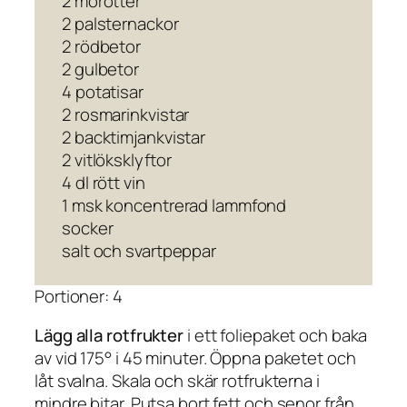
2 morötter
2 palsternackor
2 rödbetor
2 gulbetor
4 potatisar
2 rosmarinkvistar
2 backtimjankvistar
2 vitlöksklyftor
4 dl rött vin
1 msk koncentrerad lammfond
socker
salt och svartpeppar
Portioner: 4
Lägg alla rotfrukter
i ett foliepaket och baka
av vid 175° i 45 minuter. Öppna paketet och
låt svalna. Skala och skär rotfrukterna i
mindre bitar. Putsa bort fett och senor från