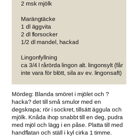
2 msk mjölk
Marängtäcke
1 dl äggvita
2 dl florsocker
1/2 dl mandel, hackad
Lingonfyllning
ca 3/4 l rårörda lingon alt. lingonsylt (får
inte vara för blött, sila av ev. lingonsaft)
Mördeg
: Blanda smöret i mjölet och ?
hacka? det till små smulor med en
degskrapa; rör i sockret, tillsätt äggula och
mjölk. Knåda ihop snabbt till en deg, pudra
med mjöl och lägg i en påse. Platta till med
handflatan och ställ i kyl cirka 1 timme.