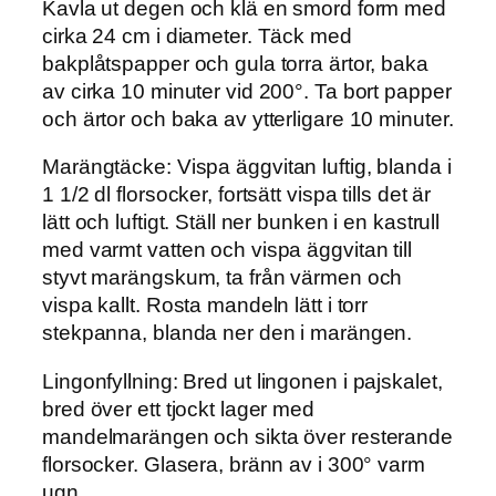
Kavla ut degen och klä en smord form med
cirka 24 cm i diameter. Täck med
bakplåtspapper och gula torra ärtor, baka
av cirka 10 minuter vid 200°. Ta bort papper
och ärtor och baka av ytterligare 10 minuter.
Marängtäcke
: Vispa äggvitan luftig, blanda i
1 1/2 dl florsocker, fortsätt vispa tills det är
lätt och luftigt. Ställ ner bunken i en kastrull
med varmt vatten och vispa äggvitan till
styvt marängskum, ta från värmen och
vispa kallt. Rosta mandeln lätt i torr
stekpanna, blanda ner den i marängen.
Lingonfyllning
: Bred ut lingonen i pajskalet,
bred över ett tjockt lager med
mandelmarängen och sikta över resterande
florsocker. Glasera, bränn av i 300° varm
ugn.