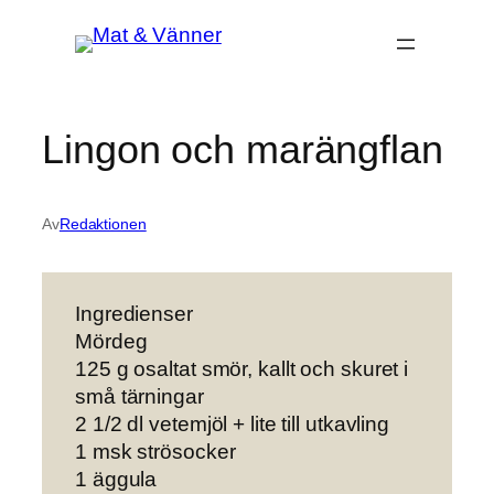
Hoppa
till
innehåll
Lingon och marängflan
Av
Redaktionen
Ingredienser
Mördeg
125 g osaltat smör, kallt och skuret i
små tärningar
2 1/2 dl vetemjöl + lite till utkavling
1 msk strösocker
1 äggula