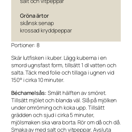
salt och vitpeppar
Gröna ärtor
skånsk senap
krossad kryddpeppar
Portioner: 8
Skär lutfisken i kuber. Lägg kuberna i en
smord ugnsfast form, tillsätt 1 dl vatten och
salta. Täck med folie och tillaga i ugnen vid
150° i cirka 10 minuter.
Béchamelsås:
Smält hälften av smöret.
Tillsätt mjölet och blanda väl. Slå på mjölken
under omrörning och koka upp. Tillsätt
grädden och sjud i cirka 5 minuter,
mjölsmaken ska vara borta. Rör om då och då.
Smaka av med salt och vitpeppar. Avsluta