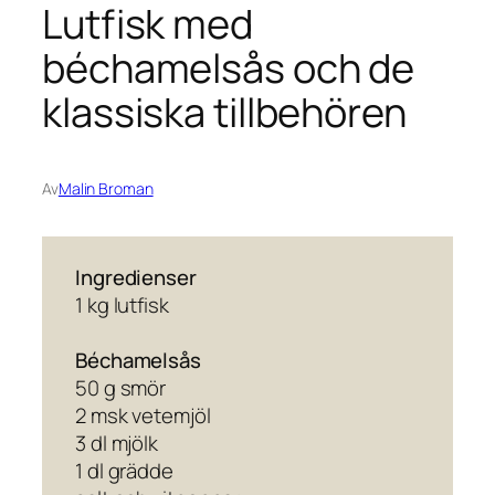
Lutfisk med
béchamelsås och de
klassiska tillbehören
Av
Malin Broman
Ingredienser
1 kg lutfisk
Béchamelsås
50 g smör
2 msk vetemjöl
3 dl mjölk
1 dl grädde