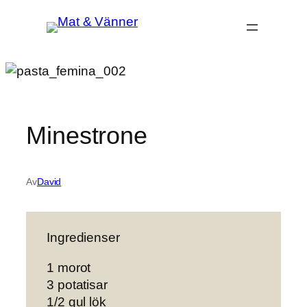
Hoppa
till
innehåll
Minestrone
Av
David
Ingredienser
1 morot
3 potatisar
1/2 gul lök