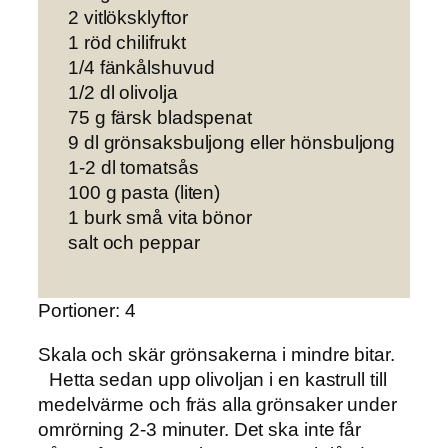
2 vitlöksklyftor
1 röd chilifrukt
1/4 fänkålshuvud
1/2 dl olivolja
75 g färsk bladspenat
9 dl grönsaksbuljong eller hönsbuljong
1-2 dl tomatsås
100 g pasta (liten)
1 burk små vita bönor
salt och peppar
Portioner: 4
Skala och skär grönsakerna i mindre bitar.
Hetta sedan upp olivoljan i en kastrull till
medelvärme och fräs alla grönsaker under
omrörning 2-3 minuter. Det ska inte får