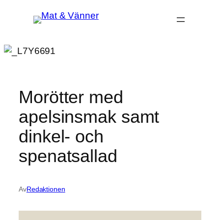
Hoppa
till
innehåll
Morötter med
apelsinsmak samt
dinkel- och
spenatsallad
Av
Redaktionen