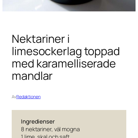
Nektariner i
limesockerlag toppad
med karamelliserade
mandlar
Av
Redaktionen
Ingredienser
8 nektariner, väl mogna
1 lime, skal och saft