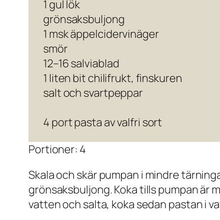
1 gul lök
grönsaksbuljong
1 msk äppelcidervinäger
smör
12–16 salviablad
1 liten bit chilifrukt, finskuren
salt och svartpeppar
4 port pasta av valfri sort
Portioner: 4
Skala och skär pumpan i mindre tärningar
grönsaksbuljong. Koka tills pumpan är m
vatten och salta, koka sedan pastan i va