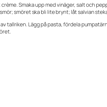
ät crème. Smaka upp med vinäger, salt och pep
mör; smöret ska bli lite brynt; låt salvian steka
 tallriken. Lägg på pasta, fördela pumpatärni
öret.