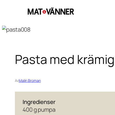
Hoppa
till
innehåll
Pasta med krämig
Av
Malin Broman
Ingredienser
400 g pumpa