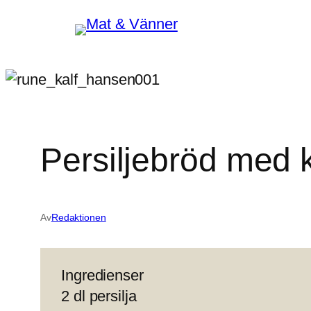
Hoppa
till
innehåll
Persiljebröd med k
Av
Redaktionen
Ingredienser
2 dl persilja