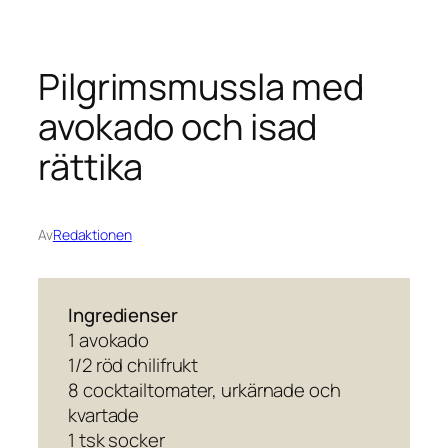
Pilgrimsmussla med
avokado och isad
rättika
Av
Redaktionen
Ingredienser
1 avokado
1/2 röd chilifrukt
8 cocktailtomater, urkärnade och
kvartade
1 tsk socker