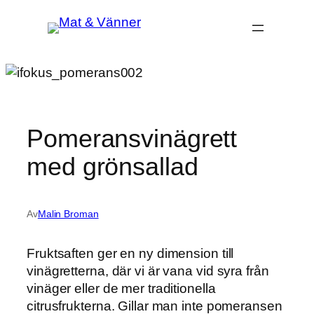
Hoppa
till
innehåll
Pomeransvinägrett
med grönsallad
Av
Malin Broman
Fruktsaften ger en ny dimension till
vinägretterna, där vi är vana vid syra från
vinäger eller de mer traditionella
citrusfrukterna. Gillar man inte pomeransen